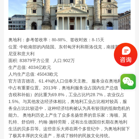
奥地利：参考签收率：80-88%、签收时效：8-15天
位置: 中欧南部的内陆国。东邻匈牙利和斯洛伐克，南接斯洛文
尼亚和意大利
面积: 83879平方公里
人口:902万
生产总值: 4034亿欧元
人均生产总值: 45043欧元
官方语言德语。61.4%的人口信奉天主教。 服务业在奥地利经济
中占有重要位置。2013年，奥地利服务业占国内生产总值（不
含税和补贴）的比重为69.8%，工业占比约28.7%，农业仅占
1.5%。与其他发达经济体相比，奥地利工业占比相对较高，服
务业占比比较适中，这种经济结构被认为具有较强的抵御危机的
能力。 奥地利历史上产生了众多名扬世界的音乐家：海顿、莫
扎特、舒伯特、约翰·施特劳斯，还有出生德国但长期在奥地利
生活的贝多芬等。这些音乐大师在两个多世纪中，为奥地利留下
了极其丰厚的文化遗产，形成了独特的民族文化传统。