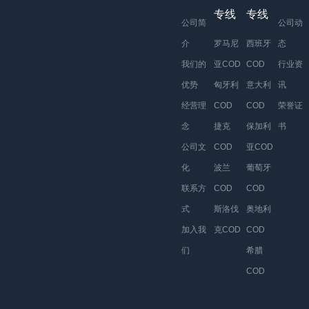
专线
专线
公司简
公司动
介
罗马尼
西班牙
态
我们的
亚COD
COD
行业资
优势
匈牙利
意大利
讯
经营理
COD
COD
荣誉证
念
捷克
保加利
书
公司文
COD
亚COD
化
波兰
葡萄牙
联系方
COD
COD
式
斯洛伐
奥地利
加入我
克COD
COD
们
希腊
COD